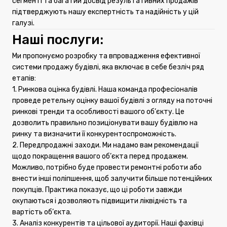
сегменті та багатий досвід результативних продажів
підтверджують нашу експертність та надійність у цій
галузі.
Наші послуги:
Ми пропонуємо розробку та впровадження ефективної
системи продажу будівлі, яка включає в себе безліч ряд
етапів:
1. Ринкова оцінка будівлі. Наша команда професіоналів
проведе ретельну оцінку вашої будівлі з огляду на поточні
ринкові тренди та особливості вашого об’єкту. Це
дозволить правильно позиціонувати вашу будівлю на
ринку та визначити її конкурентоспроможність.
2. Передпродажні заходи. Ми надамо вам рекомендації
щодо покращення вашого об’єкта перед продажем.
Можливо, потрібно буде провести ремонтні роботи або
внести інші поліпшення, щоб залучити більше потенційних
покупців. Практика показує, що ці роботи завжди
окупаються і дозволяють підвищити ліквідність та
вартість об’єкта.
3. Аналіз конкурентів та цільової аудиторії. Наші фахівці