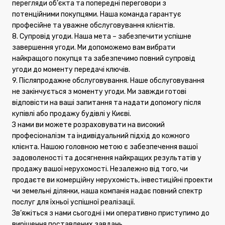
перегляди об’єкта та попередні переговори з
потенційними покупцями. Наша команда гарантує
професійне та уважне обслуговування клієнтів.
8. Супровід угоди. Наша мета – забезпечити успішне
завершення угоди. Ми допоможемо вам вибрати
найкращого покупця та забезпечимо повний супровід
угоди до моменту передачі ключів.
9. Післяпродажне обслуговування. Наше обслуговування
не закінчується з моменту угоди. Ми завжди готові
відповісти на ваші запитання та надати допомогу після
купівлі або продажу будівлі у Києві.
З нами ви можете розраховувати на високий
професіоналізм та індивідуальний підхід до кожного
клієнта. Нашою головною метою є забезпечення вашої
задоволеності та досягнення найкращих результатів у
продажу вашої нерухомості. Незалежно від того, чи
продаєте ви комерційну нерухомість, інвестиційні проекти
чи земельні ділянки, наша компанія надає повний спектр
послуг для їхньої успішної реалізації.
Зв’яжіться з нами сьогодні і ми оперативно приступимо до
вирішення поставлених завдань.