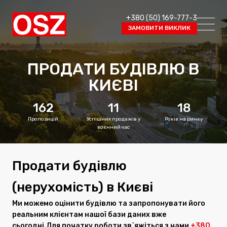
+380 (50) 169-777-3
ЗАМОВИТИ ВИКЛИК
ПРОДАТИ БУДІВЛЮ В
КИЄВІ
162
11
18
Пропозицій
Успішних продажів у
Років на ринку
воєнний час
Продати будівлю
(нерухомість) в Києві
Ми можемо оцінити будівлю та запропонувати його
реальним клієнтам нашої бази даних вже
сьогодні.Для початку роботи зв`яжіться з нами
+380