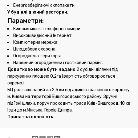
Енергозберігаючі склопакети.
У будівлі діючий ресторан.
Параметри:
Київські міські телефонні номери
Високошвидкісний Інтернет
Комп’ютерна мережа
Цілодобова охорона
Огороджена територія
Наземний огороджений і гостьовий паркінг.
Додатково може бути надано
2 сусідні ділянки під
паркування площею 0,2га (вартість обговорюється
окремо).
БЦ розташований за 2,5 км від адміністративного кордону
м. Києва на території Вишгородського району. Зручні
під’їзні шляхи, поруч проходить траса Київ-Вишгород, 10 хв
їзди до м.Мінська, Героїв Дніпра.
Приватна власність.