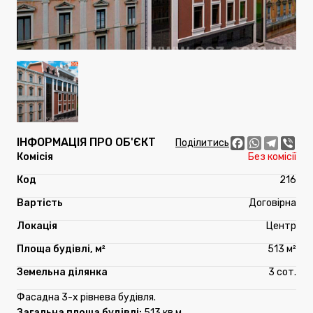
ІНФОРМАЦІЯ ПРО ОБ'ЄКТ
Facebook
WhatsApp
Telegr
Vib
Поділитись
Без комісії
216
Договірна
Центр
513 м²
3 сот.
Фасадна 3-х рівнева будівля.
Загальна площа будівлі:
513 кв.м.