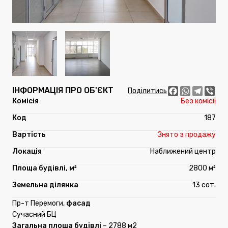
ІНФОРМАЦІЯ ПРО ОБ'ЄКТ
Facebook
WhatsApp
Telegr
Vib
Поділитись
Без комісії
187
Знято з продажу
Наближений центр
2800 м²
13 сот.
Пр-т Перемоги,
фасад
Сучасний БЦ
Загальна площа будівлі
– 2788 м2